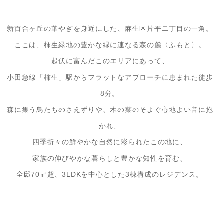
新百合ヶ丘の華やぎを身近にした、麻生区片平二丁目の一角。
ここは、柿生緑地の豊かな緑に連なる森の麓〈ふもと〉。
起伏に富んだこのエリアにあって、
小田急線「柿生」駅からフラットなアプローチに恵まれた徒歩
8分。
森に集う鳥たちのさえずりや、木の葉のそよぐ心地よい音に抱
かれ、
四季折々の鮮やかな自然に彩られたこの地に、
家族の伸びやかな暮らしと豊かな知性を育む、
全邸70㎡超、3LDKを中心とした3棟構成のレジデンス。